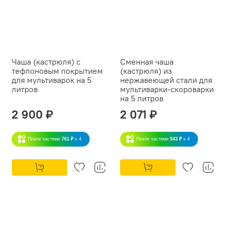
Чаша (кастрюля) с
Сменная чаша
тефлоновым покрытием
(кастрюля) из
для мультиварок на 5
нержавеющей стали для
литров
мультиварки-скороварки
на 5 литров
2 900 ₽
2 071 ₽
Плати частями
761 ₽
x 4
Плати частями
543 ₽
x 4