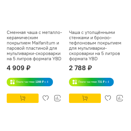
Сменная чаша с металло-
Чаша с утолщёнными
керамическим
стенками и бронзо-
покрытием Maifanitum и
тефлоновым покрытием
паровой пластиной для
для мультиварки-
мультиварки-скороварки
скороварки на 5 литров
на 5 литров формата YBD
формата YBD
4 909 ₽
2 788 ₽
Плати частями
1288 ₽
x 4
Плати частями
731 ₽
x 4