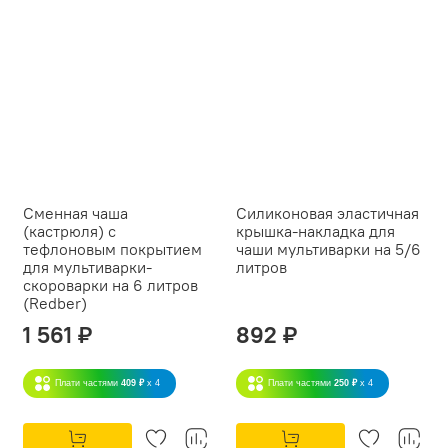
Сменная чаша
Силиконовая эластичная
(кастрюля) с
крышка-накладка для
тефлоновым покрытием
чаши мультиварки на 5/6
для мультиварки-
литров
скороварки на 6 литров
(Redber)
1 561 ₽
892 ₽
Плати частями
409 ₽
x 4
Плати частями
250 ₽
x 4