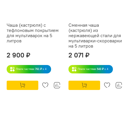
Чаша (кастрюля) с
Сменная чаша
тефлоновым покрытием
(кастрюля) из
для мультиварок на 5
нержавеющей стали для
литров
мультиварки-скороварки
на 5 литров
2 900 ₽
2 071 ₽
Плати частями
761 ₽
x 4
Плати частями
543 ₽
x 4