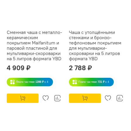
Сменная чаша с металло-
Чаша с утолщёнными
керамическим
стенками и бронзо-
покрытием Maifanitum и
тефлоновым покрытием
паровой пластиной для
для мультиварки-
мультиварки-скороварки
скороварки на 5 литров
на 5 литров формата YBD
формата YBD
4 909 ₽
2 788 ₽
Плати частями
1288 ₽
x 4
Плати частями
731 ₽
x 4